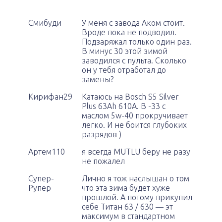
Смибуди
У меня с завода Аком стоит.
Вроде пока не подводил.
Подзаряжал только один раз.
В минус 30 этой зимой
заводился с пульта. Сколько
он у тебя отработал до
замены?
Кирифан29
Катаюсь на Bosch S5 Silver
Plus 63Ah 610A. В -33 с
маслом 5w-40 прокручивает
легко. И не боится глубоких
разрядов )
Артем110
я всегда MUTLU беру не разу
не пожалел
Супер-
Лично я тож наслышан о том
Рупер
что эта зима будет хуже
прошлой. А потому прикупил
себе Титан 63 / 630 — эт
максимум в стандартном