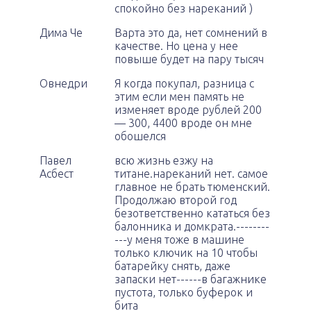
спокойно без нареканий )
Дима Че
Варта это да, нет сомнений в
качестве. Но цена у нее
повыше будет на пару тысяч
Овнедри
Я когда покупал, разница с
этим если мен память не
изменяет вроде рублей 200
— 300, 4400 вроде он мне
обошелся
Павел
всю жизнь езжу на
Асбест
титане.нареканий нет. самое
главное не брать тюменский.
Продолжаю второй год
безответственно кататься без
балонника и домкрата.--------
---у меня тоже в машине
только ключик на 10 чтобы
батарейку снять, даже
запаски нет------в багажнике
пустота, только буферок и
бита