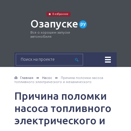
В избранное
Озапуске
ру
Все о хорошем запуске
автомобиля
Главная
Насос
Причина поломки насоса
топливного электрического и механического
Причина поломки
насоса топливного
электрического и