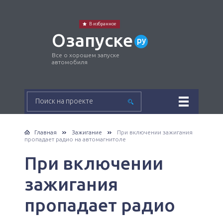
В избранное
Озапуске
ру
Все о хорошем запуске
автомобиля
Главная
Зажигание
При включении зажигания
пропадает радио на автомагнитоле
При включении
зажигания
пропадает радио