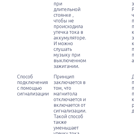
при
длительной
Р
стоянке ,
чтобы не
происходила
утечка тока в
аккумуляторе.
з
И можно
слушать
музыку при
выключенном
зажигании.
Способ
Принцип
подключения
заключается в
с помощью
том, что
сигнализации
магнитола
отключается и
включается от
сигнализации.
Такой способ
также
уменьшает
утечку тока,