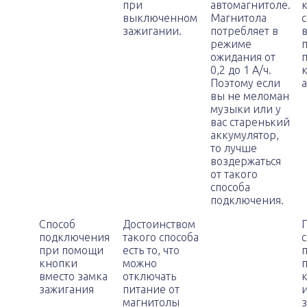
при
автомагнитоле.
выключенном
Магнитола
зажигании.
потребляет в
режиме
ожидания от
0,2 до 1 А/ч.
Поэтому если
вы не меломан
музыки или у
вас старенький
аккумулятор,
то лучше
воздержаться
от такого
способа
подключения.
Способ
Достоинством
подключения
такого способа
при помощи
есть то, что
кнопки
можно
вместо замка
отключать
к
зажигания
питание от
магнитолы