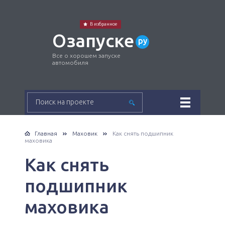
В избранное
Озапуске
ру
Все о хорошем запуске
автомобиля
Главная
Маховик
Как снять подшипник
маховика
Как снять
подшипник
маховика